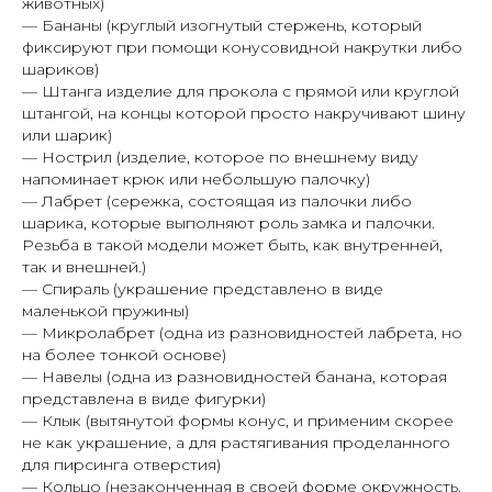
животных)
— Бананы (круглый изогнутый стержень, который
фиксируют при помощи конусовидной накрутки либо
шариков)
— Штанга изделие для прокола с прямой или круглой
штангой, на концы которой просто накручивают шину
или шарик)
— Нострил (изделие, которое по внешнему виду
напоминает крюк или небольшую палочку)
— Лабрет (сережка, состоящая из палочки либо
шарика, которые выполняют роль замка и палочки.
Резьба в такой модели может быть, как внутренней,
так и внешней.)
— Спираль (украшение представлено в виде
маленькой пружины)
— Микролабрет (одна из разновидностей лабрета, но
на более тонкой основе)
— Навелы (одна из разновидностей банана, которая
представлена в виде фигурки)
— Клык (вытянутой формы конус, и применим скорее
не как украшение, а для растягивания проделанного
для пирсинга отверстия)
— Кольцо (незаконченная в своей форме окружность,